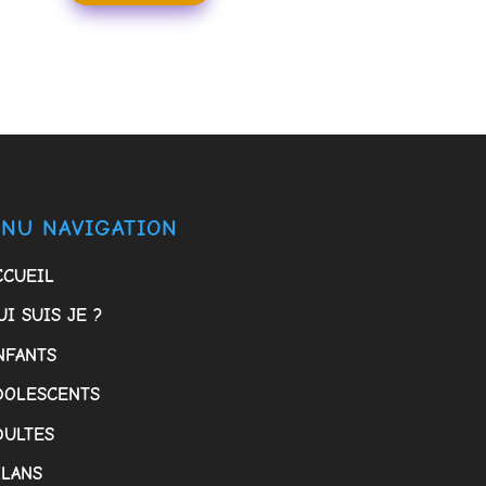
NU NAVIGATION
CCUEIL
UI SUIS JE ?
NFANTS
DOLESCENTS
DULTES
ILANS