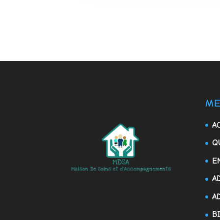
ME
A
Q
E
A
A
B