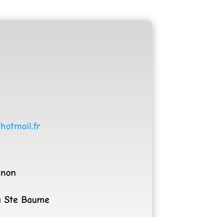
hotmail.fr
gnon
a Ste Baume