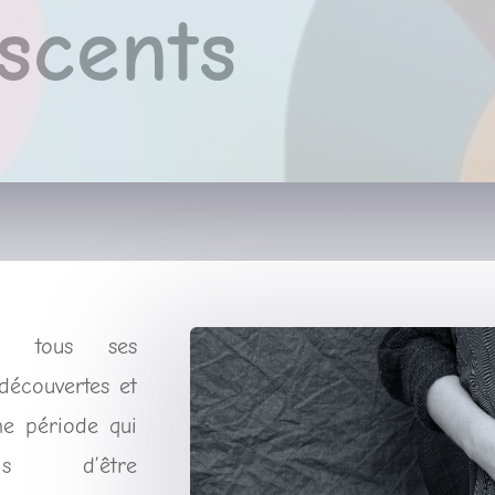
scents
vec tous ses
découvertes et
ne période qui
ois d’être