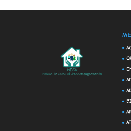
ME
A
Q
E
A
A
B
A
A