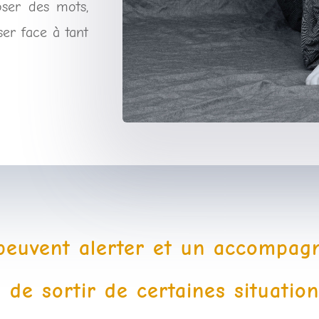
ser des mots,
er face à tant
 peuvent alerter et un accompag
 de sortir de certaines situatio